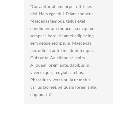
Curabitur ullamcorper ultricies
nisi. Nam eget dui. Etiam rhoncus.
Maecenas tempus, tellus eget
condimentum rhoncus, sem quam
semper libero, sit amet adipiscing
sem neque sed ipsum. Maecenas
nec odio et ante tincidunt tempus.
Quis ante. Aeleifend ac, enim.
Aliquam lorem ante, dapibus in,
viverra quis, feugiat a, tellus.
Phasellus viverra nulla ut metus
varius laoreet. Aliquam lorem ante,
dapibus in.