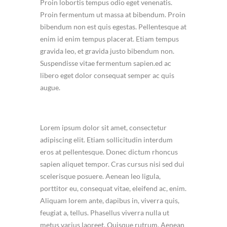
Proin lobortis tempus odio eget venenatis.
Proin fermentum ut massa at bibendum. Proin
bibendum non est quis egestas. Pellentesque at
enim id enim tempus placerat. Etiam tempus
gravida leo, et gravida justo bibendum non.
Suspendisse vitae fermentum sapien.ed ac
libero eget dolor consequat semper ac quis
augue.
Lorem ipsum dolor sit amet, consectetur
adipiscing elit. Etiam sollicitudin interdum
eros at pellentesque. Donec dictum rhoncus
sapien aliquet tempor. Cras cursus nisi sed dui
scelerisque posuere. Aenean leo ligula,
porttitor eu, consequat vitae, eleifend ac, enim.
Aliquam lorem ante, dapibus in, viverra quis,
feugiat a, tellus. Phasellus viverra nulla ut
metus varius laoreet. Quisque rutrum. Aenean