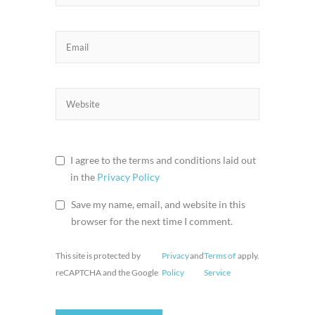
I agree to the terms and conditions laid out
in the
Privacy Policy
Save my name, email, and website in this
browser for the next time I comment.
This site is protected by
Privacy
and
Terms of
apply.
reCAPTCHA and the Google
Policy
Service