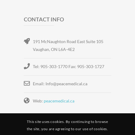
CONTACT INFO
191 McNaughton Road East Suite 105
Vaughan, ON L6A-4E2
Tel: 905-303-1770 Fax: 905-303-1727
Email: Info@peacemedical.ca
Web:
peacemedical.ca
This site uses cookies. By continuing to browse
the site, you are agreeing to our use of cookies.
Copyright © 2026 by Peace Medical